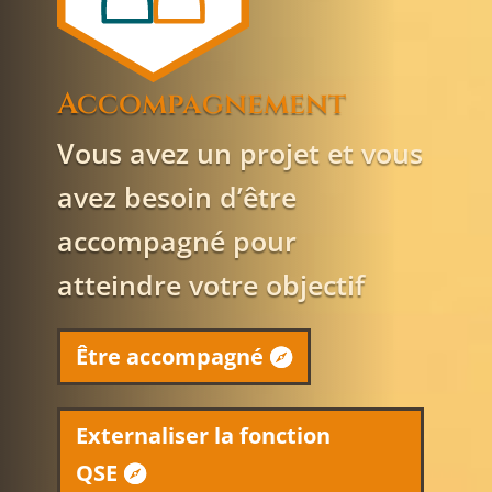
Accompagnement
Vous avez un projet et vous
avez besoin d’être
accompagné pour
atteindre votre objectif
Être accompagné
Externaliser la fonction
QSE