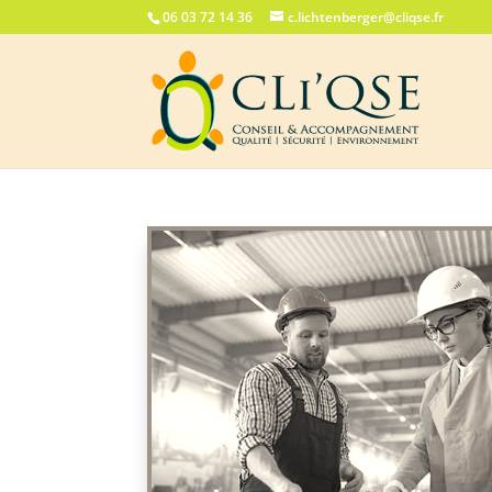
06 03 72 14 36
c.lichtenberger@cliqse.fr