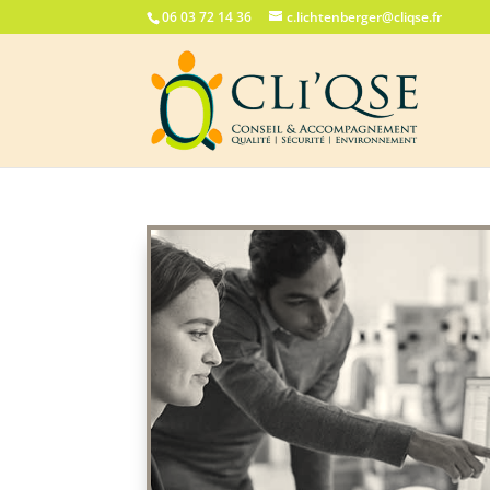
06 03 72 14 36
c.lichtenberger@cliqse.fr